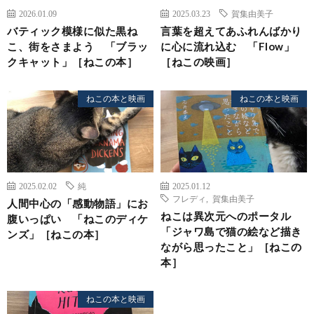
2026.01.09
2025.03.23
賀集由美子
バティック模様に似た黒ね
言葉を超えてあふれんばかり
こ、街をさまよう 「ブラッ
に心に流れ込む 「Flow」
クキャット」［ねこの本］
［ねこの映画］
ねこの本と映画
ねこの本と映画
2025.02.02
純
2025.01.12
フレディ
,
賀集由美子
人間中心の「感動物語」にお
ねこは異次元へのポータル
腹いっぱい 「ねこのディケ
「ジャワ島で猫の絵など描き
ンズ」［ねこの本］
ながら思ったこと」［ねこの
本］
ねこの本と映画