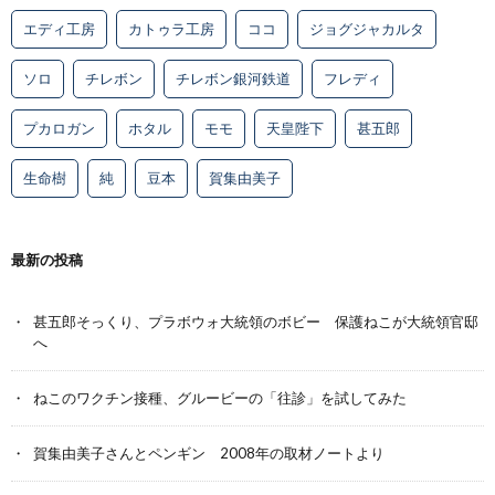
エディ工房
カトゥラ工房
ココ
ジョグジャカルタ
ソロ
チレボン
チレボン銀河鉄道
フレディ
プカロガン
ホタル
モモ
天皇陛下
甚五郎
生命樹
純
豆本
賀集由美子
最新の投稿
甚五郎そっくり、プラボウォ大統領のボビー 保護ねこが大統領官邸
へ
ねこのワクチン接種、グルービーの「往診」を試してみた
賀集由美子さんとペンギン 2008年の取材ノートより