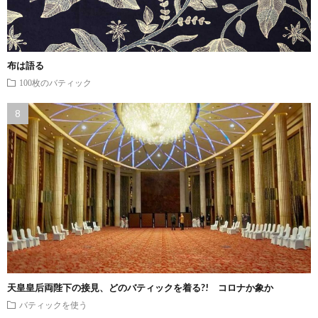
布は語る
100枚のバティック
天皇皇后両陛下の接見、どのバティックを着る?! コロナか象か
バティックを使う