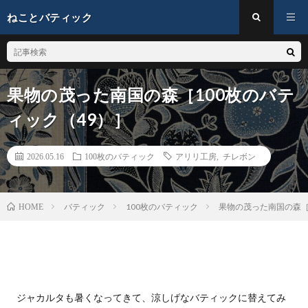
ねことバティック
果物の茂った南国の森［100枚のバテ
ィック（49）］
2026.05.16
100枚のバティック
アリリ工房
,
チレボン
バティック
100枚のバティック
果物の茂った南国の森［
HOME
ジャカルタも暑くなってきて、涼しげなバティックに替えてみ