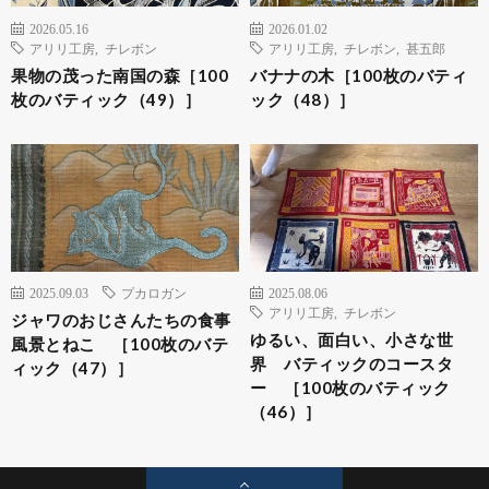
2026.05.16
2026.01.02
アリリ工房
,
チレボン
アリリ工房
,
チレボン
,
甚五郎
果物の茂った南国の森［100
バナナの木［100枚のバティ
枚のバティック（49）］
ック（48）］
2025.09.03
プカロガン
2025.08.06
アリリ工房
,
チレボン
ジャワのおじさんたちの食事
ゆるい、面白い、小さな世
風景とねこ ［100枚のバテ
界 バティックのコースタ
ィック（47）］
ー ［100枚のバティック
（46）］