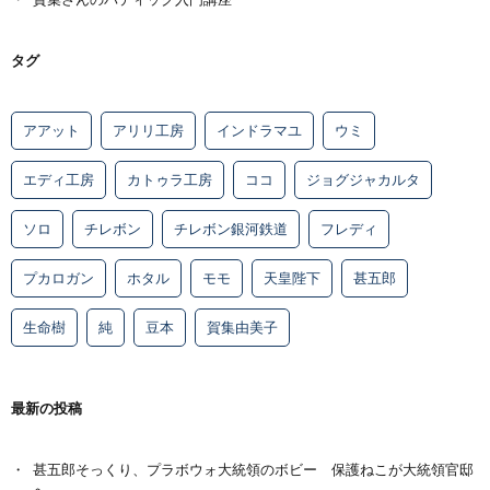
タグ
アアット
アリリ工房
インドラマユ
ウミ
エディ工房
カトゥラ工房
ココ
ジョグジャカルタ
ソロ
チレボン
チレボン銀河鉄道
フレディ
プカロガン
ホタル
モモ
天皇陛下
甚五郎
生命樹
純
豆本
賀集由美子
最新の投稿
甚五郎そっくり、プラボウォ大統領のボビー 保護ねこが大統領官邸
へ