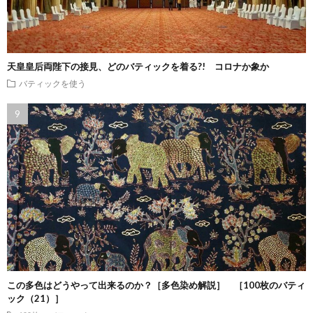
天皇皇后両陛下の接見、どのバティックを着る?! コロナか象か
バティックを使う
この多色はどうやって出来るのか？［多色染め解説］ ［100枚のバティ
ック（21）］