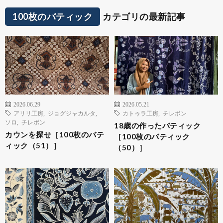
100枚のバティック
カテゴリの最新記事
2026.06.29
2026.05.21
アリリ工房
,
ジョグジャカルタ
,
カトゥラ工房
,
チレボン
ソロ
,
チレボン
18歳の作ったバティック
カウンを探せ［100枚のバテ
［100枚のバティック
ィック（51）］
（50）］