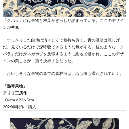
「クパラ」には果物と枝葉がぎっしり詰まっている。ここのデザイ
ンが秀逸
すっきりした白地は清々しくて気持ち良く、青の濃淡は涼しげ
だ。見ているだけで深呼吸できるような気がする。柱のような「ク
パラ」だけがネガポジを反転するように紺地で描かれ、ここのデザ
インの美しさが、買う決め手となった。
おいしそうな果物の森での森林浴は、心も体も満たされていく。
「熱帯果物」
アリリ工房作
104cm x 226.5cm
2026年制作・購入