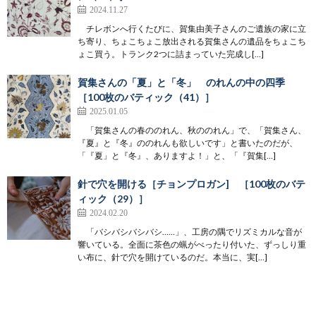
2024.11.27
チレボンへ行くたびに、賀集由美子さんのご遺族の家に立
ち寄り、ちょこちょこ放出される賀集さんの遺品をちょこち
ょこ買う。トランク2つに詰まっていた完成し[…]
賀集さんの「夏」と「冬」 のれんの中の四季
［100枚のバティック（41）］
2025.01.05
「賀集さんの春ののれん、秋ののれん」で、「賀集さん、
『夏』と『冬』ののれんも欲しいです」と書いたのだが、
「『夏」と『冬』、ありますよ！」と、「『賀集[…]
針で穴を開ける［チョンプロガン] ［100枚のバテ
ィック（29）］
2024.02.20
「バシバシバシバシ……」、工房の隅でリズミカルな音が
響いている。全面に茶色の蝋がべったり付いた、ずっしり重
い布に、針で穴を開けているのだ。本当に、実[…]