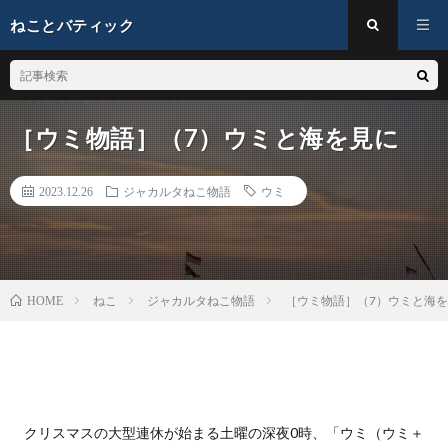
ねことバティック
［ウミ物語］（7）ウミと海を見に
2023.12.26
ジャカルタねこ物語
ウミ
ねこ
ジャカルタねこ物語
［ウミ物語］（7）ウミと海
HOME
クリスマスの大型連休が始まる土曜の深夜0時、「ウミ（ウミ＋