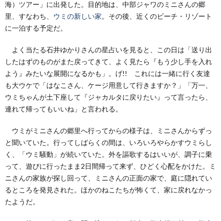
海）ツアー」に出発した。目的地は、中部ジャワのミニさんの郷
里、すなわち、
ウミの新しい家
。その後、近くのビーチ・リゾート
に一泊する予定だ。
よく当たる石井ゆかりさんの星占いを見ると、この日は「送り出
したはずのものがまた戻ってきて、よく見たら『もう少し手を入れ
よう』みたいな展開になるかも」。げ!! これには一緒に行く友達
も大ウケで「はなこさん、ケージ用意して行きますか？」「万一、
ウミちゃんが土下座して『ジャカルタに戻りたい』って言ったら、
連れて帰ってもいいね」と言われる。
ウミがミニさんの郷里へ行ってからの様子は、ミニさんからずっ
と聞いていた。行ってしばらくの間は、いろいろやらかすウミらし
く、「ウミ騒動」が続いていた。外を謳歌するはいいが、調子に乗
って、遊びに行ったまま2日間帰って来ず、ひどく心配をかけた。ミ
ニさんの家族が探し回って、ミニさんの正面の家で、庭に隠れてい
るところを発見された。ほかのねこたちが怖くて、家に戻れなかっ
たようだ。