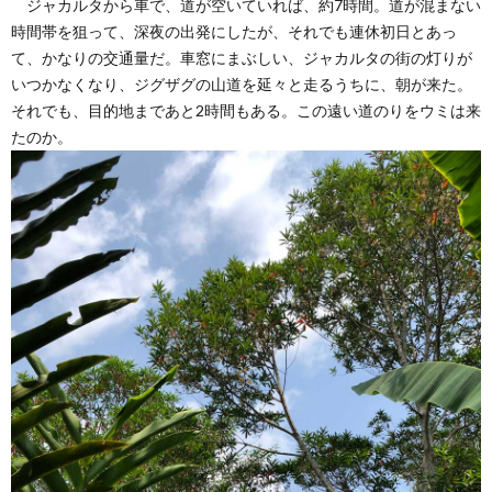
ジャカルタから車で、道が空いていれば、約7時間。道が混まない
時間帯を狙って、深夜の出発にしたが、それでも連休初日とあっ
て、かなりの交通量だ。車窓にまぶしい、ジャカルタの街の灯りが
いつかなくなり、ジグザグの山道を延々と走るうちに、朝が来た。
それでも、目的地まであと2時間もある。この遠い道のりをウミは来
たのか。