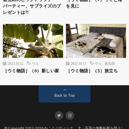
パーティー、サプライズのプ
を見に
レゼントは?!
2023.10.12
ウミ
2023.10.11
ウミ
,
甚五郎
［ウミ物語］（6）新しい家
［ウミ物語］（5）旅立ち
Back to Top
© Copyright 2022-2026
ねことバティック
. 文・写真の無断転載を禁止し