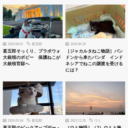
2026.08.01
甚五郎
2026.06.29
甚五郎そっくり、プラボウォ
［ジャカルタねこ物語］バン
大統領のボビー 保護ねこが
ドンから来たパンダ インド
大統領官邸へ
ネシアでねこの譲渡を受ける
には？
2026.05.04
甚五郎
2023.12.26
ウミ
甚五郎のピックアップデー・
［ウミ物語］（7）ウミと海