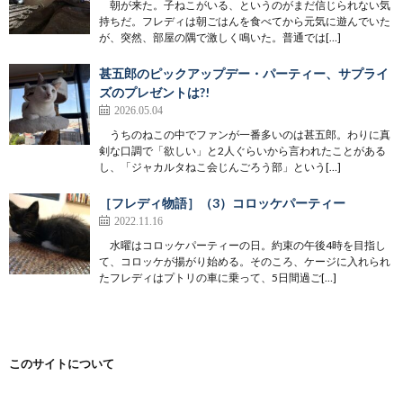
朝が来た。子ねこがいる、というのがまだ信じられない気
持ちだ。フレディは朝ごはんを食べてから元気に遊んでいた
が、突然、部屋の隅で激しく鳴いた。普通では[…]
甚五郎のピックアップデー・パーティー、サプライ
ズのプレゼントは?!
2026.05.04
うちのねこの中でファンが一番多いのは甚五郎。わりに真
剣な口調で「欲しい」と2人ぐらいから言われたことがある
し、「ジャカルタねこ会じんごろう部」という[…]
［フレディ物語］（3）コロッケパーティー
2022.11.16
水曜はコロッケパーティーの日。約束の午後4時を目指し
て、コロッケが揚がり始める。そのころ、ケージに入れられ
たフレディはプトリの車に乗って、5日間過ご[…]
このサイトについて