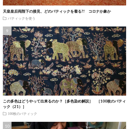
天皇皇后両陛下の接見、どのバティックを着る?! コロナか象か
バティックを使う
この多色はどうやって出来るのか？［多色染め解説］ ［100枚のバティ
ック（21）］
100枚のバティック