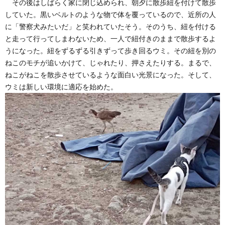
その後はしばらく家に閉じ込められ、朝夕に散歩紐を付けて散歩
していた。黒いベルトのような物で体を覆っているので、近所の人
に「警察犬みたいだ」と笑われていたそう。そのうち、紐を付ける
と走って行ってしまわないため、一人で紐付きのままで散歩するよ
うになった。紐をずるずる引きずって歩き回るウミ。その紐を別の
ねこのモチが追いかけて、じゃれたり、押さえたりする。まるで、
ねこがねこを散歩させているような面白い光景になった。そして、
ウミは新しい環境に適応を始めた。