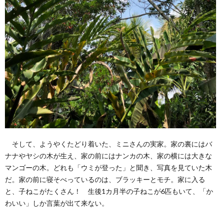
そして、ようやくたどり着いた、ミニさんの実家。家の裏にはバ
ナナやヤシの木が生え、家の前にはナンカの木、家の横には大きな
マンゴーの木。どれも「ウミが登った」と聞き、写真を見ていた木
だ。家の前に寝そべっているのは、ブラッキーとモチ。家に入る
と、子ねこがたくさん！ 生後1カ月半の子ねこが6匹もいて、「か
わいい」しか言葉が出て来ない。