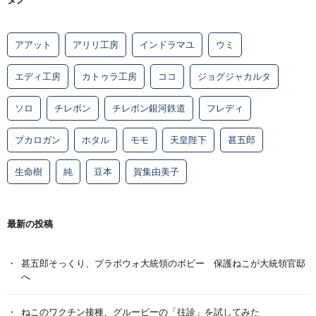
アアット
アリリ工房
インドラマユ
ウミ
エディ工房
カトゥラ工房
ココ
ジョグジャカルタ
ソロ
チレボン
チレボン銀河鉄道
フレディ
プカロガン
ホタル
モモ
天皇陛下
甚五郎
生命樹
純
豆本
賀集由美子
最新の投稿
甚五郎そっくり、プラボウォ大統領のボビー 保護ねこが大統領官邸
へ
ねこのワクチン接種、グルービーの「往診」を試してみた