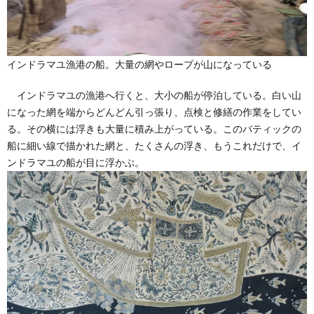
インドラマユ漁港の船。大量の網やロープが山になっている
インドラマユの漁港へ行くと、大小の船が停泊している。白い山
になった網を端からどんどん引っ張り、点検と修繕の作業をしてい
る。その横には浮きも大量に積み上がっている。このバティックの
船に細い線で描かれた網と、たくさんの浮き、もうこれだけで、イ
ンドラマユの船が目に浮かぶ。