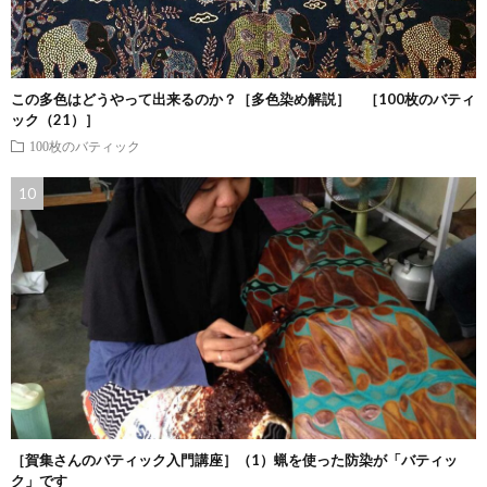
この多色はどうやって出来るのか？［多色染め解説］ ［100枚のバティ
ック（21）］
100枚のバティック
［賀集さんのバティック入門講座］（1）蝋を使った防染が「バティッ
ク」です