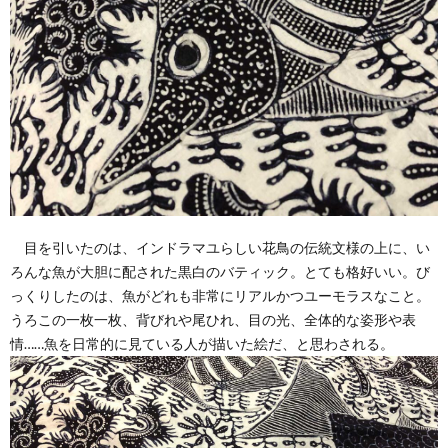
目を引いたのは、インドラマユらしい花鳥の伝統文様の上に、い
ろんな魚が大胆に配された黒白のバティック。とても格好いい。び
っくりしたのは、魚がどれも非常にリアルかつユーモラスなこと。
うろこの一枚一枚、背びれや尾ひれ、目の光、全体的な姿形や表
情……魚を日常的に見ている人が描いた絵だ、と思わされる。