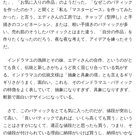
た」、「お気に入りの作品」のようだった。「なぜこのバティック
を作ったのか？」と聞くと「私も『マスターピース』を作ってみた
かった」と言う。エディさんの工房では、チャップ（型押し）と手
描きのコンビネーション、または、粗い手描きのバティックが多
い。売れ筋のそうしたバティックとはまた違う、「自分の作品」を
作りたくなったのだろう。夜な夜な考えて、アイデアを練ったそう
だ。
インドラマユの漁師とその妹、エディさんの合作、というのがと
ても良く、伝統と新しさがちょうど良く混じり合っている気がす
る。インドラマユの伝統文様は「抽象と具象の境」とも言えるギリ
ギリさがうまく、面白い。これも、そのインドラマユ・バティック
の特徴をよく表していて、抽象になりすぎず、具象になりすぎず、
斬新で面白いデザインになっている。
さて、このバティックをとても気に入ったのだが、値段が突出し
て高い。「良いバティックであれば、いくら高くても買う」という
ことはさすがになくて、適正な値段だと思ったら買う。つまり、そ
の値段が付けられている理由に納得がいけば買うし、納得がいかな