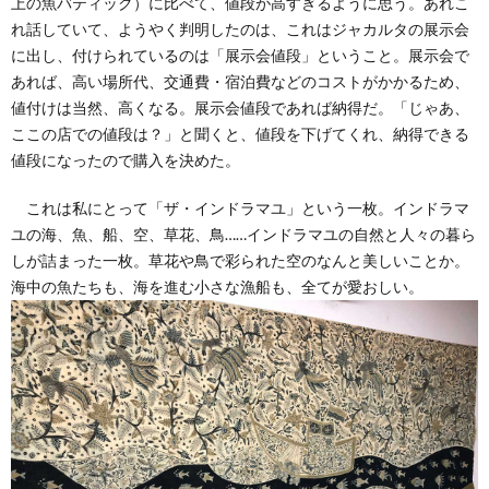
上の魚バティック）に比べて、値段が高すぎるように思う。あれこ
れ話していて、ようやく判明したのは、これはジャカルタの展示会
に出し、付けられているのは「展示会値段」ということ。展示会で
あれば、高い場所代、交通費・宿泊費などのコストがかかるため、
値付けは当然、高くなる。展示会値段であれば納得だ。「じゃあ、
ここの店での値段は？」と聞くと、値段を下げてくれ、納得できる
値段になったので購入を決めた。
これは私にとって「ザ・インドラマユ」という一枚。インドラマ
ユの海、魚、船、空、草花、鳥……インドラマユの自然と人々の暮ら
しが詰まった一枚。草花や鳥で彩られた空のなんと美しいことか。
海中の魚たちも、海を進む小さな漁船も、全てが愛おしい。