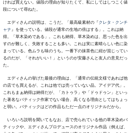
ければ買えない。値段の理由が知りたくて、私にしてはしつこく値
段について尋ねた。
エディさんの説明は、こうだ。「最高級素材の『
クレタ・クンチ
ャナ
』を使っている。値段が通常の生地の倍はする」。これは納
得。「草木染めである」。これも納得。草木染めは、思った色を出
すのが難しく、失敗することも多い。これは実に素晴らしい色に染
まっている。色ムラも味のうち。一番下の抹茶色に紺が混じってい
るのだが、「それがいい！」というのが安藤さんと友人の意見だっ
た。
エディさんの挙げた最後の理由は、「通常の伝統文様であれば他
の店でも買えるが、これは他では売っていない品。アイデア代」。
これもまぁ納得は納得だが、「カトゥラ」や「ドゥドゥン」といっ
た著名なバティック作家でない場合、高くなる理由としてはちょっ
と弱い。バティックはどの作品もただ一点のオリジナルだから。
いろいろ説明を聞いてもなお、店で売られている他の草木染めバ
ティックや、エディさんプロデュースのオリジナル作品（例えば、