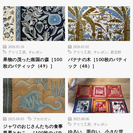
2026.05.16
2026.01.02
アリリ工房
,
チレボン
アリリ工房
,
チレボン
,
甚五郎
果物の茂った南国の森［100
バナナの木［100枚のバティ
枚のバティック（49）］
ック（48）］
2025.09.03
プカロガン
2025.08.06
アリリ工房
,
チレボン
ジャワのおじさんたちの食事
ゆるい、面白い、小さな世
風景とねこ ［100枚のバテ