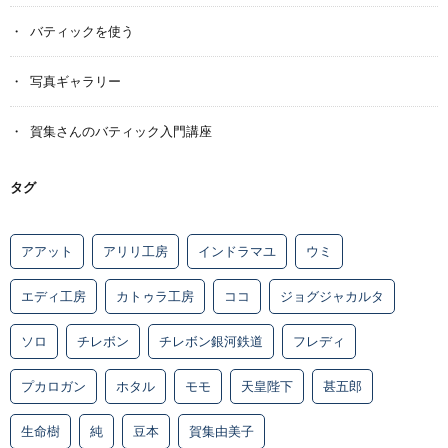
バティックを使う
写真ギャラリー
賀集さんのバティック入門講座
タグ
アアット
アリリ工房
インドラマユ
ウミ
エディ工房
カトゥラ工房
ココ
ジョグジャカルタ
ソロ
チレボン
チレボン銀河鉄道
フレディ
プカロガン
ホタル
モモ
天皇陛下
甚五郎
生命樹
純
豆本
賀集由美子