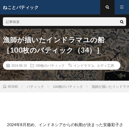
ねことバティック
漁師が描いたインドラマユの船
［100枚のバティック（34）］
2024.08.10
100枚のバティック
インドラマユ
,
エディ工房
バティック
100枚のバティック
漁師が描いたインドラマ
HOME
2024年8月初め、インドネシアからの転勤が決まった安藤彩子さ