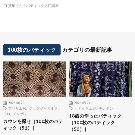
賀集さんのバティック入門講座
100枚のバティック
カテゴリの最新記事
2026.06.29
2026.05.21
アリリ工房
,
ジョグジャカルタ
,
カトゥラ工房
,
チレボン
ソロ
,
チレボン
18歳の作ったバティック
カウンを探せ［100枚のバテ
［100枚のバティック
ィック（51）］
（50）］