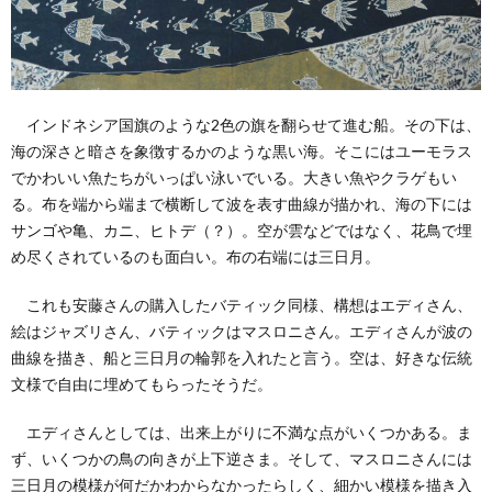
インドネシア国旗のような2色の旗を翻らせて進む船。その下は、
海の深さと暗さを象徴するかのような黒い海。そこにはユーモラス
でかわいい魚たちがいっぱい泳いでいる。大きい魚やクラゲもい
る。布を端から端まで横断して波を表す曲線が描かれ、海の下には
サンゴや亀、カニ、ヒトデ（？）。空が雲などではなく、花鳥で埋
め尽くされているのも面白い。布の右端には三日月。
これも安藤さんの購入したバティック同様、構想はエディさん、
絵はジャズリさん、バティックはマスロニさん。エディさんが波の
曲線を描き、船と三日月の輪郭を入れたと言う。空は、好きな伝統
文様で自由に埋めてもらったそうだ。
エディさんとしては、出来上がりに不満な点がいくつかある。ま
ず、いくつかの鳥の向きが上下逆さま。そして、マスロニさんには
三日月の模様が何だかわからなかったらしく、細かい模様を描き入