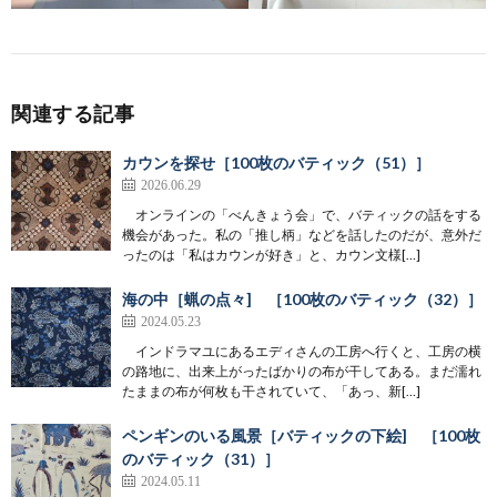
関連する記事
カウンを探せ［100枚のバティック（51）］
2026.06.29
オンラインの「べんきょう会」で、バティックの話をする
機会があった。私の「推し柄」などを話したのだが、意外だ
ったのは「私はカウンが好き」と、カウン文様[…]
海の中［蝋の点々] ［100枚のバティック（32）］
2024.05.23
インドラマユにあるエディさんの工房へ行くと、工房の横
の路地に、出来上がったばかりの布が干してある。まだ濡れ
たままの布が何枚も干されていて、「あっ、新[…]
ペンギンのいる風景［バティックの下絵] ［100枚
のバティック（31）］
2024.05.11