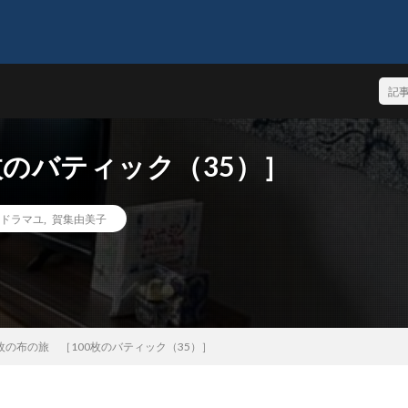
枚のバティック（35）］
ドラマユ
,
賀集由美子
枚の布の旅 ［100枚のバティック（35）］