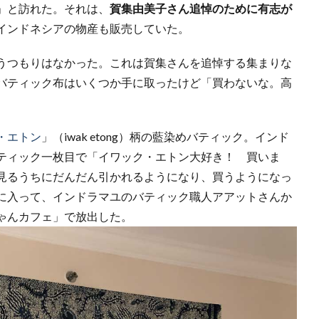
」と訪れた。それは、
賀集由美子さん追悼のために有志が
インドネシアの物産も販売していた。
うつもりはなかった。これは賀集さんを追悼する集まりな
バティック布はいくつか手に取ったけど「買わないな。高
・エトン
」（iwak etong）柄の藍染めバティック。インド
ティック一枚目で「イワック・エトン大好き！ 買いま
見るうちにだんだん引かれるようになり、買うようになっ
に入って、インドラマユのバティック職人アアットさんか
ゃんカフェ」で放出した。