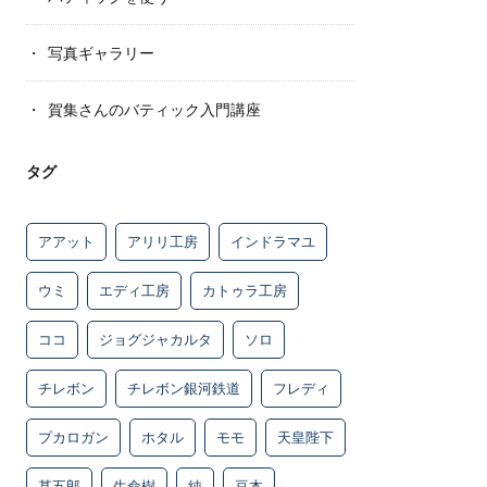
写真ギャラリー
賀集さんのバティック入門講座
タグ
アアット
アリリ工房
インドラマユ
ウミ
エディ工房
カトゥラ工房
ココ
ジョグジャカルタ
ソロ
チレボン
チレボン銀河鉄道
フレディ
プカロガン
ホタル
モモ
天皇陛下
甚五郎
生命樹
純
豆本