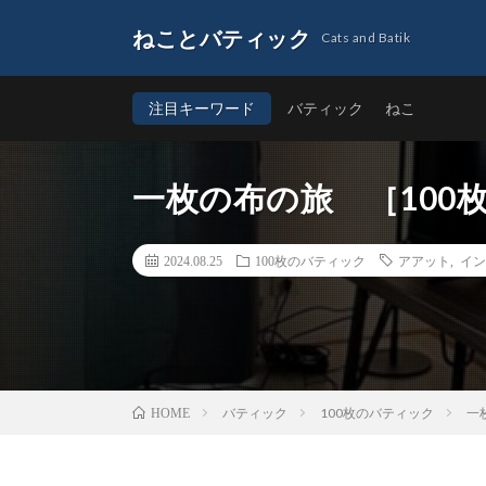
ねことバティック
Cats and Batik
注目キーワード
バティック
ねこ
一枚の布の旅 ［100
2024.08.25
100枚のバティック
アアット
,
イン
バティック
100枚のバティック
一
HOME